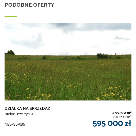
PODOBNE OFERTY
DZIAŁKA NA SPRZEDAŻ
2
2 957,00 m
Istebna, Jaworzynka
2
201,22 zł/m
595 000 zł
NBS-GS-386