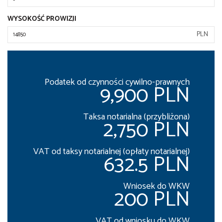
WYSOKOŚĆ PROWIZJI
PLN
Podatek od czynności cywilno-prawnych
9,900 PLN
Taksa notarialna (przybliżona)
2,750 PLN
VAT od taksy notarialnej (opłaty notarialnej)
632.5 PLN
Wniosek do WKW
200 PLN
VAT od wniosku do WKW