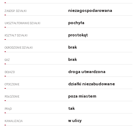
niezagospodarowana
ZAGOSP. DZIAŁKI
pochyła
UKSZTAŁTOWANIE DZIAŁKI
prostokąt
KSZTAŁT DZIAŁKI
brak
OGRODZENIE DZIAŁKI
brak
GAZ
droga utwardzona
DOJAZD
działki niezabudowane
OTOCZENIE
poza miastem
POŁOŻENIE
tak
PRĄD
w ulicy
KANALIZACJA