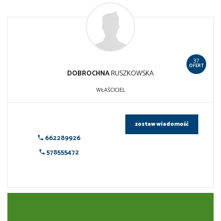
37
OFERT
DOBROCHNA
RUSZKOWSKA
WŁAŚCICIEL
zostaw wiadomość
662289926
578555472