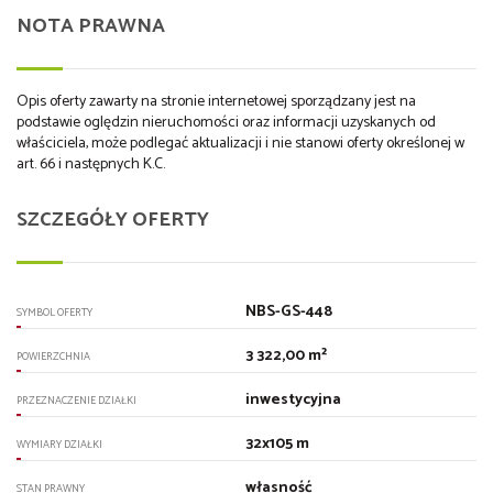
NOTA PRAWNA
Opis oferty zawarty na stronie internetowej sporządzany jest na
podstawie oględzin nieruchomości oraz informacji uzyskanych od
właściciela, może podlegać aktualizacji i nie stanowi oferty określonej w
art. 66 i następnych K.C.
SZCZEGÓŁY OFERTY
NBS-GS-448
SYMBOL OFERTY
3 322,00 m²
POWIERZCHNIA
inwestycyjna
PRZEZNACZENIE DZIAŁKI
32x105 m
WYMIARY DZIAŁKI
własność
STAN PRAWNY