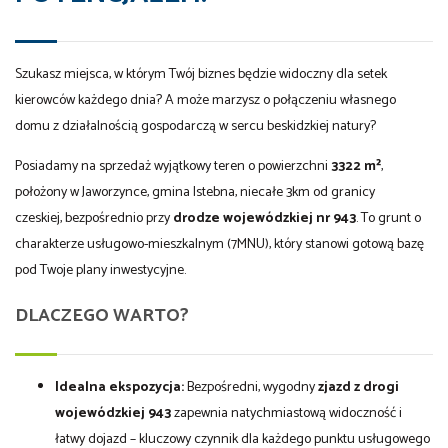
Szukasz miejsca, w którym Twój biznes będzie widoczny dla setek
kierowców każdego dnia? A może marzysz o połączeniu własnego
domu z działalnością gospodarczą w sercu beskidzkiej natury?
Posiadamy na sprzedaż wyjątkowy teren o powierzchni
3322 m²
,
położony w Jaworzynce, gmina Istebna, niecałe 3km od granicy
czeskiej, bezpośrednio przy
drodze wojewódzkiej nr 943
. To grunt o
charakterze usługowo-mieszkalnym (7MNU), który stanowi gotową bazę
pod Twoje plany inwestycyjne.
DLACZEGO WARTO?
Idealna ekspozycja:
Bezpośredni, wygodny
zjazd z drogi
wojewódzkiej 943
zapewnia natychmiastową widoczność i
łatwy dojazd – kluczowy czynnik dla każdego punktu usługowego