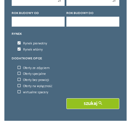
zł
zł
5 pokoi
5 pokoi
6 pokoi
6 pokoi
ROK BUDOWY OD
ROK BUDOWY DO
RYNEK
Rynek pierwotny
Rynek wtórny
DODATKOWE OPCJE
Oferty ze zdjęciem
Oferty specjalne
Oferty bez prowizji
Oferty na wyłączność
wirtualne spacery
szukaj