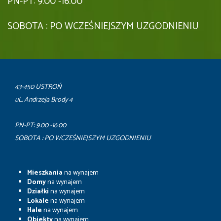
PN-PT: 9.00 -16.00
SOBOTA : PO WCZEŚNIEJSZYM UZGODNIENIU
43-450 USTROŃ
uL. Andrzeja Brody 4
PN-PT: 9.00 -16.00
SOBOTA : PO WCZEŚNIEJSZYM UZGODNIENIU
Mieszkania
na wynajem
Domy
na wynajem
Działki
na wynajem
Lokale
na wynajem
Hale
na wynajem
Obiekty
na wynajem