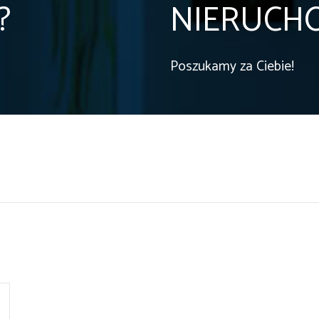
?
NIERUCH
Poszukamy za Ciebie!