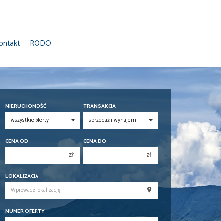
ontakt
RODO
NIERUCHOMOŚĆ
TRANSAKCJA
CENA OD
CENA DO
zł
zł
150 000 zł
150 000 zł
LOKALIZACJA
200 000 zł
200 000 zł
250 000 zł
250 000 zł
NUMER OFERTY
300 000 zł
300 000 zł