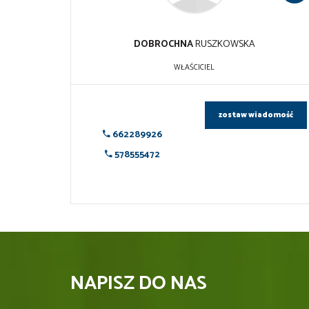
DOBROCHNA
RUSZKOWSKA
WŁAŚCICIEL
zostaw wiadomość
662289926
578555472
NAPISZ DO NAS