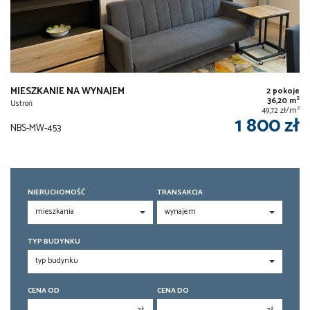
MIESZKANIE NA WYNAJEM
2 pokoje
2
36,20 m
Ustroń
2
49,72 zł/m
1 800 zł
NBS-MW-453
NIERUCHOMOŚĆ
TRANSAKCJA
TYP BUDYNKU
CENA OD
CENA DO