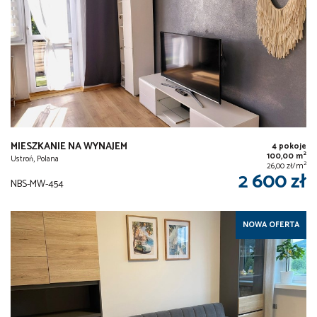
MIESZKANIE NA WYNAJEM
4 pokoje
2
100,00 m
Ustroń, Polana
2
26,00 zł/m
2 600 zł
NBS-MW-454
NOWA OFERTA