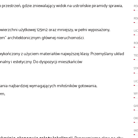
To przestrzeń, gdzie zniewalający widok na ustrońskie piramidy sprawia,
PO
PO
powierzchni użytkowej 125m2 oraz mniejszy, w pełni wyposażony,
LI
iem" architektonicznym głównej nieruchomości.
RO
 wykończony z użyciem materiałów najwyższej klasy. Przemyślany układ
TE
nalny i estetyczny. Do dyspozycji mieszkańców:
ST
LI
wania najbardziej wymagających miłośników gotowania,
ym,
WY
GA
OK
IN