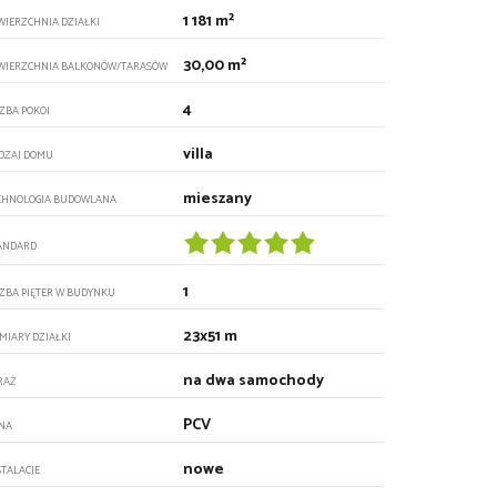
1 181 m²
WIERZCHNIA DZIAŁKI
30,00 m²
WIERZCHNIA BALKONÓW/TARASÓW
4
CZBA POKOI
villa
DZAJ DOMU
mieszany
CHNOLOGIA BUDOWLANA
ANDARD
1
CZBA PIĘTER W BUDYNKU
23x51 m
MIARY DZIAŁKI
na dwa samochody
RAŻ
PCV
NA
nowe
STALACJE