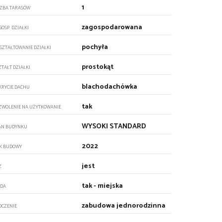
1
CZBA TARASÓW
zagospodarowana
GOSP. DZIAŁKI
pochyła
SZTAŁTOWANIE DZIAŁKI
prostokąt
ZTAŁT DZIAŁKI
blachodachówka
KRYCIE DACHU
tak
ZWOLENIE NA UŻYTKOWANIE
WYSOKI STANDARD
AN BUDYNKU
2022
K BUDOWY
jest
Z
tak - miejska
DA
zabudowa jednorodzinna
OCZENIE