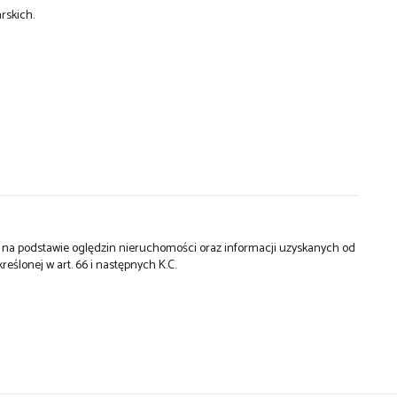
rskich.
st na podstawie oględzin nieruchomości oraz informacji uzyskanych od
kreślonej w art. 66 i następnych K.C.