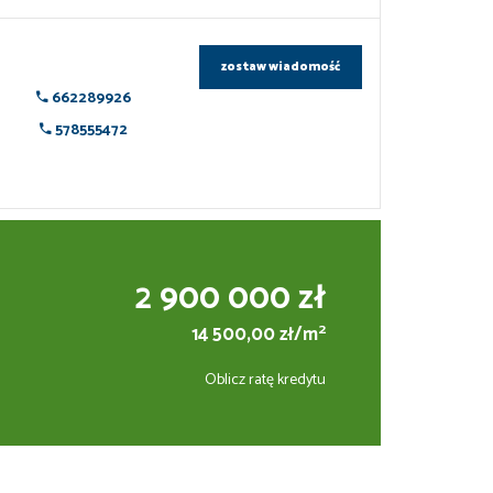
zostaw wiadomość
662289926
578555472
2 900 000 zł
2
14 500,00 zł/m
Oblicz ratę kredytu