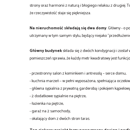
strony oraz harmonii z naturą i błogiego relaksu z drugiej. 
że rzeczywistość staje się piękniejsza.
Na nieruchomość składają się dwa domy
. Główny - o 
utrzymany w tym samym stylu, będący niejako "przedłużen
Główny budynek
składa się z dwóch kondygnacji i został
pomieszczeń sprawia, że każdy metr kwadratowy jest funkcjo
- przestronny salon z kominkiem i antresolą – serce domu,
- kuchnia marzeń – w pełni wyposażona, spełniająca oczeki
- główna sypialnia z prywatną garderobą i pokojem kąpielow
- 2 dodatkowe sypialnie na piętrze,
- łazienka na piętrze,
-
garaż na 2 samochody,
- okalający dom z dwóch stron taras.