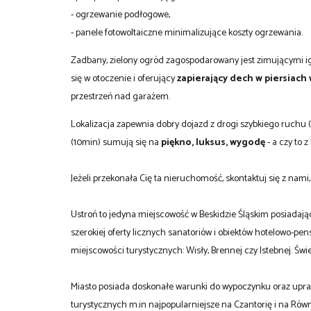
- ogrzewanie podłogowe,
- panele fotowoltaiczne minimalizujące koszty ogrzewania.
Zadbany, zielony ogród zagospodarowany jest zimującymi igl
się w otoczenie i oferujący
zapierający dech w piersiach
przestrzeń nad garażem.
Lokalizacja zapewnia dobry dojazd z drogi szybkiego ruchu 
(10min) sumują się na
piękno, luksus, wygodę
- a czy to 
Jeżeli przekonała Cię ta nieruchomość, skontaktuj się z nami
Ustroń to jedyna miejscowość w Beskidzie Śląskim posiadają
szerokiej oferty licznych sanatoriów i obiektów hotelowo-p
miejscowości turystycznych: Wisły, Brennej czy Istebnej. Ś
Miasto posiada doskonałe warunki do wypoczynku oraz upraw
turystycznych m.in najpopularniejsze na Czantorię i na Równ