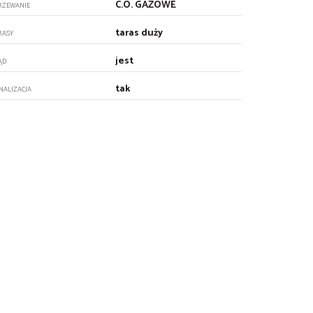
C.O. GAZOWE
RZEWANIE
taras duży
RASY
jest
ĄD
tak
NALIZACJA