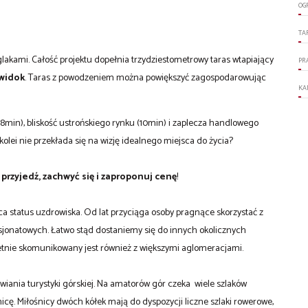
OG
TA
akami. Całość projektu dopełnia trzydziestometrowy taras wtapiający
PR
 widok
. Taras z powodzeniem można powiększyć zagospodarowując
KA
(8min), bliskość ustrońskiego rynku (10min) i zaplecza handlowego
z kolei nie przekłada się na wizję idealnego miejsca do życia?
,
przyjedź, zachwyć się i zaproponuj cenę
!
ca status uzdrowiska. Od lat przyciąga osoby pragnące skorzystać z
ensjonatowych. Łatwo stąd dostaniemy się do innych okolicznych
wietnie skomunikowany jest również z większymi aglomeracjami.
iania turystyki górskiej. Na amatorów gór czeka wiele szlaków
icę. Miłośnicy dwóch kółek mają do dyspozycji liczne szlaki rowerowe,