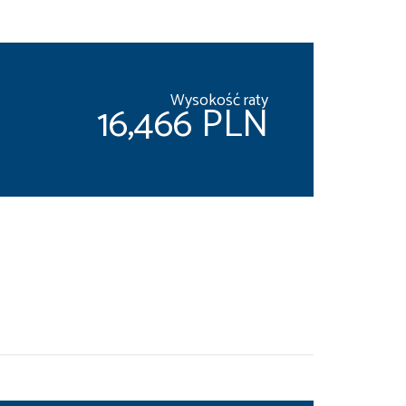
Wysokość raty
16,466 PLN