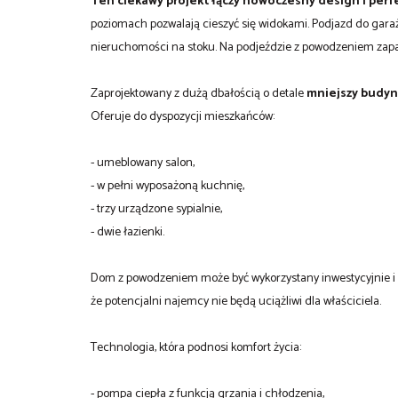
Ten ciekawy projekt łączy nowoczesny design i perfek
poziomach pozwalają cieszyć się widokami. Podjazd do garażu 
nieruchomości na stoku. Na podjeździe z powodzeniem zap
Zaprojektowany z dużą dbałością o detale
mniejszy budyn
Oferuje do dyspozycji mieszkańców:
- umeblowany salon,
- w pełni wyposażoną kuchnię,
- trzy urządzone sypialnie,
- dwie łazienki.
Dom z powodzeniem może być wykorzystany inwestycyjnie i w
że potencjalni najemcy nie będą uciążliwi dla właściciela.
Technologia, która podnosi komfort życia:
- pompa ciepła z funkcją grzania i chłodzenia,